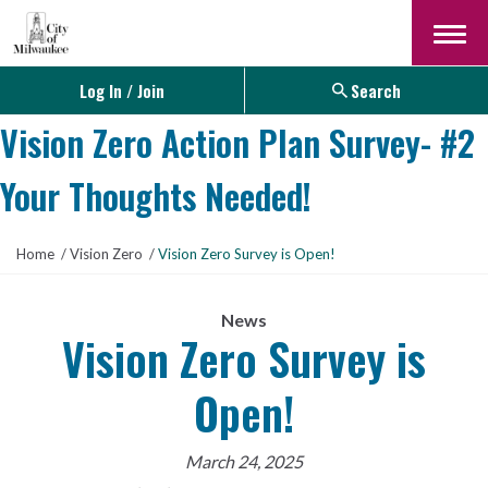
Menu
Log In / Join
Search
Vision Zero Action Plan Survey- #2
Your Thoughts Needed!
Y
Home
Vision Zero
Vision Zero Survey is Open!
o
u
a
News
Vision Zero Survey is
r
e
h
Open!
e
r
e
March 24, 2025
: